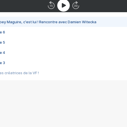
bey Maguire, c'est lui ! Rencontre avec Damien Witecka
e 6
e 5
e 4
e 3
s créatrices de la VF !
e 2
e 1
e Mektoub My Love arrive enfin ! Rencontre avec Shaïn Boumedine et Sal
i : après Toni en famille
elle réalise le bouleversant Dites lui que je l'aime