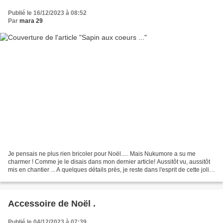
Publié le 16/12/2023 à 08:52
Par
mara 29
Je pensais ne plus rien bricoler pour Noël..... Mais Nukumore a su me
charmer ! Comme je le disais dans mon dernier article! Aussitôt vu, aussitôt
mis en chantier ... A quelques détails près, je reste dans l'esprit de cette jolie
création! Je l'aime...
Accessoire de Noël .
Publié le 04/12/2023 à 07:39