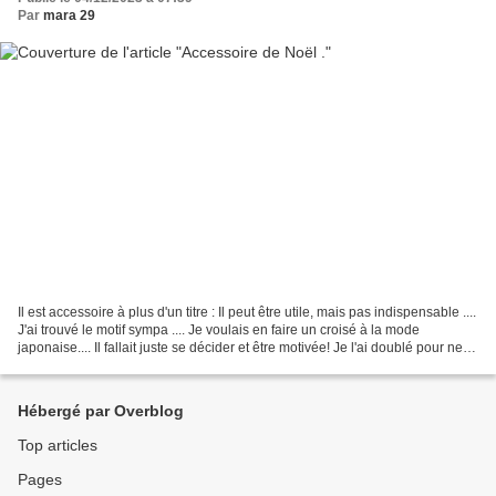
Par
mara 29
Il est accessoire à plus d'un titre : Il peut être utile, mais pas indispensable ....
J'ai trouvé le motif sympa .... Je voulais en faire un croisé à la mode
japonaise.... Il fallait juste se décider et être motivée! Je l'ai doublé pour ne
pas avoir d'ourlet...
Hébergé par Overblog
Top articles
Pages