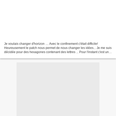
Je voulais changer d'horizon .... Avec le confinement c'était difficile!
Heureusement le patch nous permet de nous changer les idées... Je me suis
décidée pour des hexagones contenant des lettres ... Pour l'instant c'est un
peu du bric à brac ! Je ne...