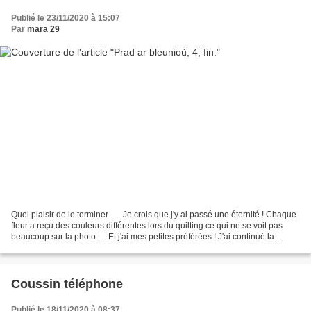
Publié le 23/11/2020 à 15:07
Par
mara 29
Quel plaisir de le terminer ..... Je crois que j'y ai passé une éternité ! Chaque
fleur a reçu des couleurs différentes lors du quilting ce qui ne se voit pas
beaucoup sur la photo .... Et j'ai mes petites préférées ! J'ai continué la
bordure sur le thème...
Coussin téléphone
Publié le 18/11/2020 à 08:37