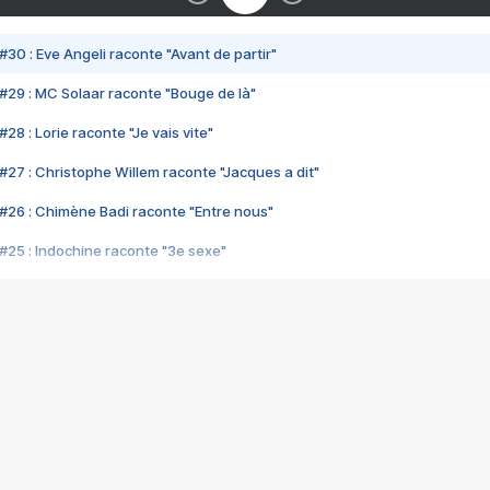
#30 : Eve Angeli raconte "Avant de partir"
#29 : MC Solaar raconte "Bouge de là"
28 : Lorie raconte "Je vais vite"
#27 : Christophe Willem raconte "Jacques a dit"
#26 : Chimène Badi raconte "Entre nous"
#25 : Indochine raconte "3e sexe"
#24 : Zaho raconte "C'est chelou"
#23 : Patrick Bruel raconte "Au café des délices"
#22 : Kyo raconte "Le chemin"
#21 : Nolwenn Leroy raconte "Cassé"
#20 : Patrick Hernandez raconte "Born to be alive"
#19 : Lorie raconte "Près de moi"