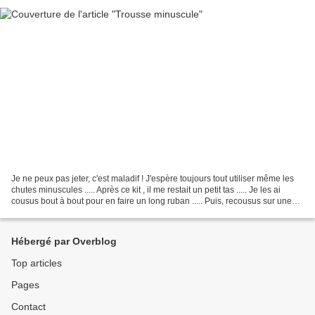
Je ne peux pas jeter, c'est maladif ! J'espère toujours tout utiliser même les
chutes minuscules ..... Après ce kit , il me restait un petit tas ..... Je les ai
cousus bout à bout pour en faire un long ruban ..... Puis, recousus sur une
petite serpillière...
Hébergé par Overblog
Top articles
Pages
Contact