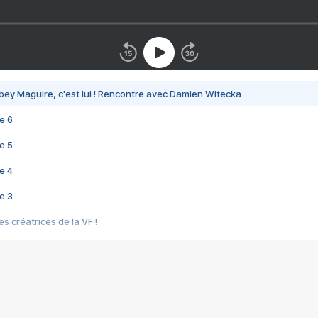
bey Maguire, c'est lui ! Rencontre avec Damien Witecka
e 6
e 5
e 4
e 3
s créatrices de la VF !
e 2
e 1
e Mektoub My Love arrive enfin ! Rencontre avec Shaïn Boumedine et Sal