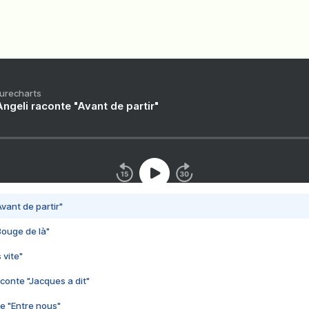
Purecharts
ngeli raconte "Avant de partir"
vant de partir"
Bouge de là"
 vite"
conte "Jacques a dit"
e "Entre nous"