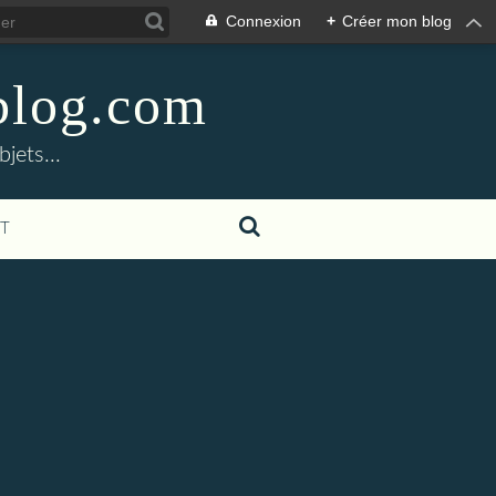
Connexion
+
Créer mon blog
blog.com
jets...
T