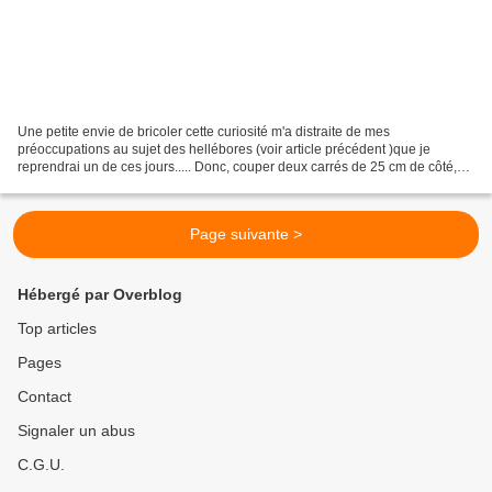
Une petite envie de bricoler cette curiosité m'a distraite de mes
préoccupations au sujet des hellébores (voir article précédent )que je
reprendrai un de ces jours..... Donc, couper deux carrés de 25 cm de côté,
marquer le centre et tracer au centre un...
Page suivante >
Hébergé par Overblog
Top articles
Pages
Contact
Signaler un abus
C.G.U.