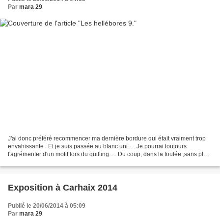
Par
mara 29
J'ai donc préféré recommencer ma dernière bordure qui était vraiment trop
envahissante : Et je suis passée au blanc uni..... Je pourrai toujours
l'agrémenter d'un motif lors du quilting..... Du coup, dans la foulée ,sans plus
me poser de questions ,je...
Exposition à Carhaix 2014
Publié le 20/06/2014 à 05:09
Par
mara 29