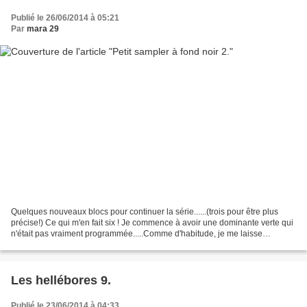
Publié le 26/06/2014 à 05:21
Par
mara 29
Quelques nouveaux blocs pour continuer la série......(trois pour être plus
précise!) Ce qui m'en fait six ! Je commence à avoir une dominante verte qui
n'était pas vraiment programmée.....Comme d'habitude, je me laisse
emporter par les couleurs qui me...
Les hellébores 9.
Publié le 23/06/2014 à 04:33