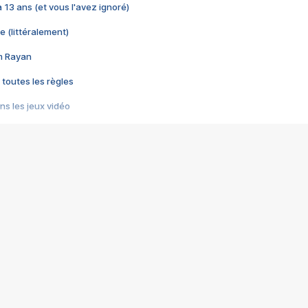
 a 13 ans (et vous l'avez ignoré)
e (littéralement)
im Rayan
 toutes les règles
s les jeux vidéo
us choquant de Rockstar ? - Le scandale BULLY
e plus moche de Steam
du RÊVE tourne au CAUCHEMAR
pendant 8 heures
it… à tort
umiliés par un jeu vidéo
ire - Final Fantasy 8
ti un empire - Age of Empires