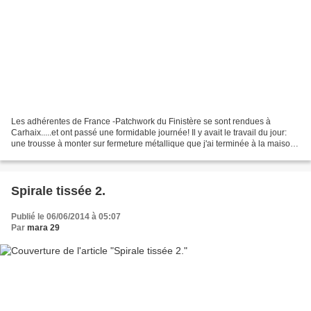
Les adhérentes de France -Patchwork du Finistère se sont rendues à
Carhaix.....et ont passé une formidable journée! Il y avait le travail du jour:
une trousse à monter sur fermeture métallique que j'ai terminée à la maison
sans problème (je me faisais...
Spirale tissée 2.
Publié le 06/06/2014 à 05:07
Par
mara 29