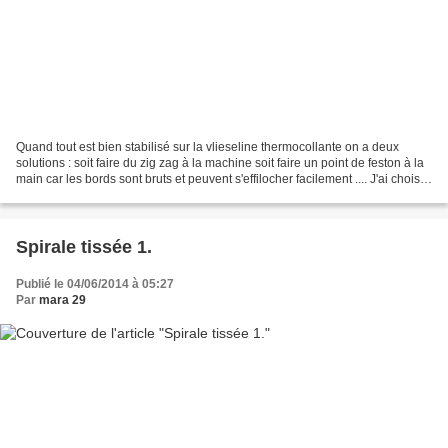
Quand tout est bien stabilisé sur la vlieseline thermocollante on a deux
solutions : soit faire du zig zag à la machine soit faire un point de feston à la
main car les bords sont bruts et peuvent s'effilocher facilement .... J'ai choisi
de faire un zigzag-quilting...
Spirale tissée 1.
Publié le 04/06/2014 à 05:27
Par
mara 29