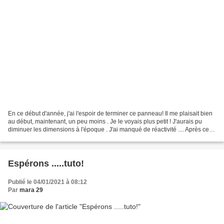
En ce début d'année, j'ai l'espoir de terminer ce panneau! Il me plaisait bien
au début, maintenant, un peu moins . Je le voyais plus petit ! J'aurais pu
diminuer les dimensions à l'époque . J'ai manqué de réactivité .... Après cette
longue interruption,...
Espérons .....tuto!
Publié le 04/01/2021 à 08:12
Par
mara 29