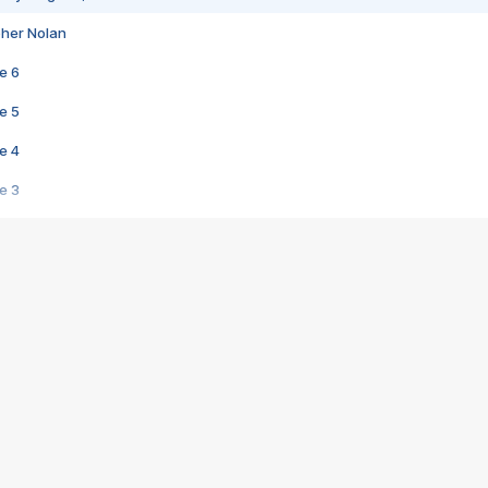
pher Nolan
e 6
e 5
e 4
e 3
s créatrices de la VF !
e 2
e 1
e Mektoub My Love arrive enfin ! Rencontre avec Shaïn Boumedine et Sal
i : après Toni en famille
elle réalise le bouleversant Dites lui que je l'aime
ais ! Rencontre autour de Vie privée de Rebecca Zlotowski