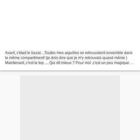
Avant, c'était le bazar....Toutes mes aiguilles se retrouvaient ensemble dans
le même compartiment! (je dois dire que je m'y retrouvais quand même )
Maintenant, c'est le top .... Qui dit mieux ? Pour moi ,c'est un peu magique de
suivre un tuto sur internet:...