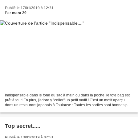
Publié le 17/01/2019 à 12:31
Par
mara 29
Indispensable dans le fond du sac à main ou dans la poche, le tote bag est
prêt à tout! En plus, j'adore y "coller" un petit motif ! C'est un motif aperçu
dans un restaurant japonais à Toulouse : Toutes les sorties sont bonnes pour
l'inspiration....et...
Top secret.....
Publié le 13/01/2019 à 07:51