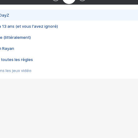
 DayZ
 a 13 ans (et vous l'avez ignoré)
e (littéralement)
im Rayan
 toutes les règles
s les jeux vidéo
us choquant de Rockstar ? - Le scandale BULLY
e plus moche de Steam
du RÊVE tourne au CAUCHEMAR
pendant 8 heures
it… à tort
umiliés par un jeu vidéo