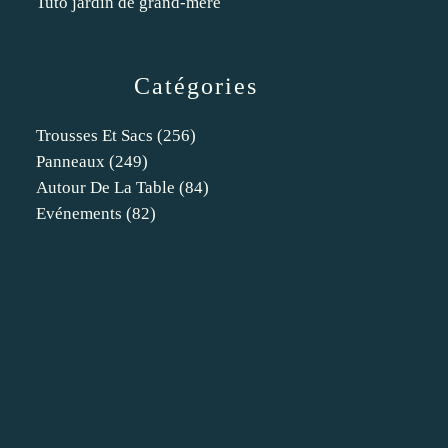
Tuto jardin de grand-mère
Catégories
Trousses Et Sacs
(256)
Panneaux
(249)
Autour De La Table
(84)
Evénements
(82)