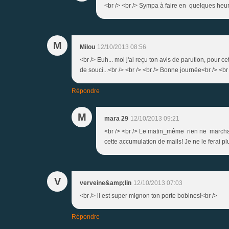
<br /> <br /> Sympa à faire en quelques heures.
M
Milou
12/10/2013 08:56
<br /> Euh... moi j'ai reçu ton avis de parution, pour cet
de souci...<br /> <br /> <br /> Bonne journée<br /> <br 
Répondre
M
mara 29
12/10/2013 09:21
<br /> <br /> Le matin_même rien ne marchait
cette accumulation de mails! Je ne le ferai pl
V
verveine&amp;lin
12/10/2013 07:03
<br /> il est super mignon ton porte bobines!<br />
Répondre