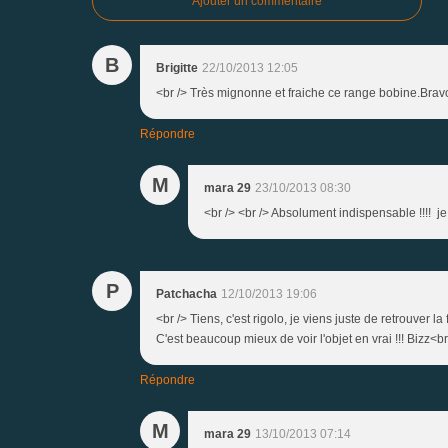
Ajouter un commentaire
B
Brigitte
22/10/2013 12:05
<br /> Très mignonne et fraiche ce range bobine.Brav
Répondre
M
mara 29
23/10/2013 08:30
<br /> <br /> Absolument indispensable !!!! je 
P
Patchacha
12/10/2013 19:06
<br /> Tiens, c'est rigolo, je viens juste de retrouver l
C'est beaucoup mieux de voir l'objet en vrai !!! Bizz<br
Répondre
M
mara 29
13/10/2013 07:14