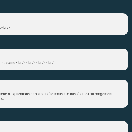
o<br />
plaisante!<br /> <br /> <br /> <br />
a fiche d'explications dans ma boîte mails ! Je fais là aussi du rangement...
 />