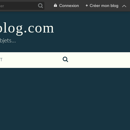
Connexion
+
Créer mon blog
blog.com
jets...
T