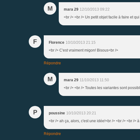
M
mara 29
12/10/2013 09:22
<br /> <br /> Un petit objet facile à faire et qu
F
Florence
10/10/2013 21:15
<br /> C'est vraiment migon! Bisous<br />
Répondre
M
mara 29
11/10/2013 11:50
<br /> <br /> Toutes les variantes sont possibl
P
poussine
10/10/2013 20:21
<br /> ah ça, alors, c'est une idée!<br /> <br /> <br /> à 
Répondre