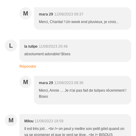
M
mara 29
12/08/2023 09:37
Merci, Chantal ! Un week end pluvieux, je crois...
L
la tulipe
11/08/2023 20:48
absolument adorable! Bises
Répondre
M
mara 29
12/08/2023 09:36
Merci, Annie .... Je n'ai pas fait de tulipes récemment !
Bises
M
Milou
11/08/2023 19:59
Il est très joli... <br /> on peut y mettre son petit gilet quand on
va se promener et que le vent se lève...<br /> BISOUS