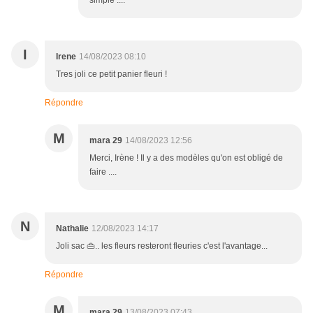
simple ....
I
Irene
14/08/2023 08:10
Tres joli ce petit panier fleuri !
Répondre
M
mara 29
14/08/2023 12:56
Merci, Irène ! Il y a des modèles qu'on est obligé de
faire ....
N
Nathalie
12/08/2023 14:17
Joli sac 👜.. les fleurs resteront fleuries c'est l'avantage...
Répondre
M
mara 29
13/08/2023 07:43