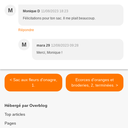
M
Monique D
11/08/2023 18:23
Félicitations pour ton sac. Il me plait beaucoup.
Répondre
M
mara 29
12/08/2023 09:28
Merci, Monique !
< Sac aux fleurs d'onagre,
Ecorces d'oranges et
1.
broderies, 2, terminées. >
Hébergé par Overblog
Top articles
Pages