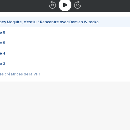
bey Maguire, c'est lui ! Rencontre avec Damien Witecka
e 6
e 5
e 4
e 3
s créatrices de la VF !
e 2
e 1
e Mektoub My Love arrive enfin ! Rencontre avec Shaïn Boumedine et Sal
i : après Toni en famille
elle réalise le bouleversant Dites lui que je l'aime